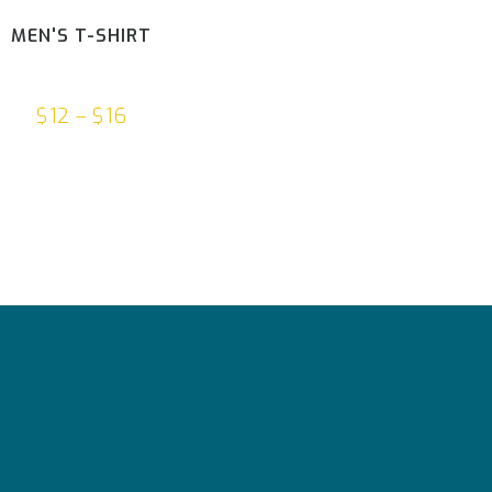
MEN'S T-SHIRT
$
12
–
$
16