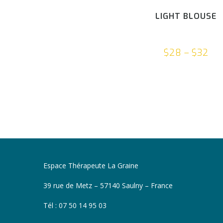
LIGHT BLOUSE
$
28
–
$
32
Espace Thérapeute La Graine
39 rue de Metz – 57140 Saulny – France
Tél : 07 50 14 95 03