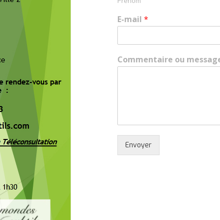
Prénom
E-mail
*
Commentaire ou messag
Envoyer